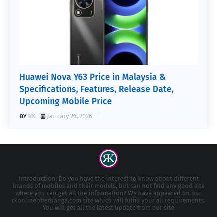
Huawei Nova Y63 Price in Malaysia &
Specifications, Features, Release Date,
Upcoming Mobile Price
RK
January 26, 2026
-
Introduction: Do you have the interest to know about different
brands of mobiles and their models, but can not find any good site
where you can get all the information? We have appeared on our
rkonlineofferbanga.com site which will fulfill your all requirements.
You will get all the latest update from our site