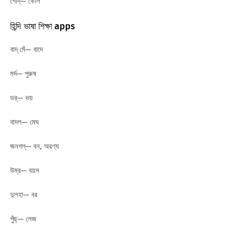
গোদ্— কোল
হিন্দি ভাষা শিক্ষা apps
বাদ্ মেঁ— বাদে
মর্দ— পুরুষ
ডর্— ভয়
বাদল— মেঘ
জনগল্— বন, অরণ্য
উম্র— বয়স
দুলহা— বর
পুঁছ্— লেজ