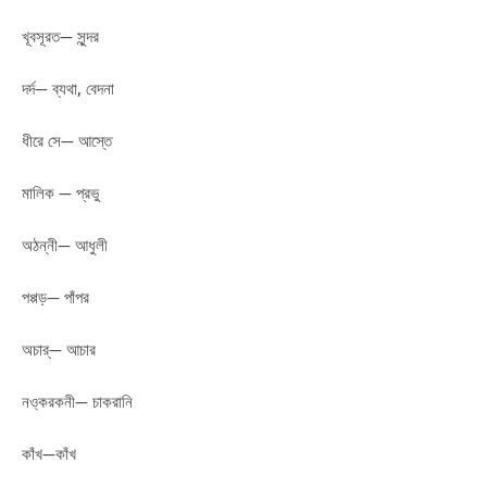
খূবসূরত— সুন্দর
দর্দ— ব্যথা, বেদনা
ধীরে সে— আস্তে
মালিক — প্রভু
অঠন্নী— আধুলী
পপ্পড়— পাঁপর
অচার্— আচার
নও্করকনী— চাকরানি
কাঁখ—কাঁখ