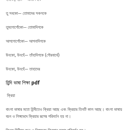
তু সবকো— তোমাদের সকলকে
তুমলোগোঁকো— তোমাদিগকে
আপলোগোঁকো— আপনাদিগকে
উনকো, উনহেঁ— তাঁহাদিগকে (গৌরবার্থে)
উনকো, উনহেঁ— তাহাদের
হিন্দি ভাষা শিক্ষা pdf
ক্রিয়া
বাংলা ভাষার মতো হিন্দীতেও ক্রিয়া আছে এবং ক্রিয়ার তিনটি কাল আছে। বাংলা ভাষায়
বচন ও লিঙ্গভেদে ক্রিয়ার রূপের পরিবর্তন হয় না।