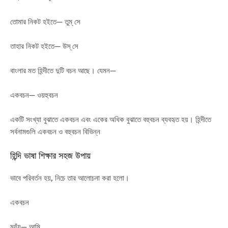
তোমার নিকট হইতে— তুম্ সে
তাহার নিকট হইতে— উস্ সে
বাংলার মত হিন্দীতে দুটি বচন আছে। যেমন—
একবচন— ওয়হুবচন
একটি সংখ্যা বুঝাতে একবচন এবং একের অধিক বুঝাতে বহুবচন ব্যবহৃত হয়। হিন্দীতে
সর্বনামগুলি একবচন ও বহুবচন বিভিন্ন
হিন্দি ভাষা শিক্ষার সহজ উপায়
ভাবে পরিবর্তন হয়, নিচে তার আলোচনা করা হলো।
একবচন
ম্যঁয়— আমি