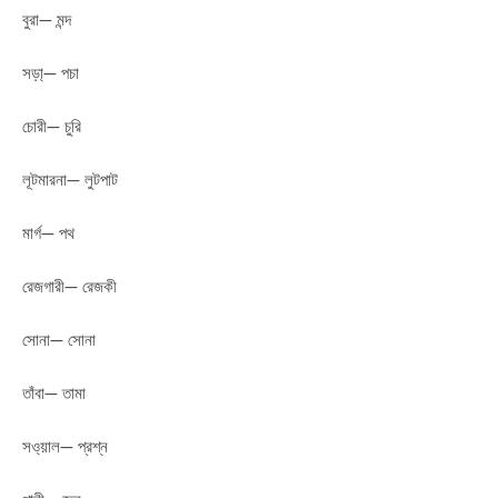
বুরা— মন্দ
সড়া্— পচা
চোরী— চুরি
লূটমারনা— লুটপাট
মার্গ— পথ
রেজগারী— রেজকী
সোনা— সোনা
তাঁবা— তামা
সও্য়াল— প্রশ্ন