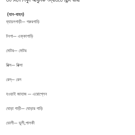
৩০ দিনে শিখুন আধুনিক পদ্ধতিতে হিন্দি ভাষা
(যান-বাহন)
ব্যায়লগাড়ী— গরুরগাড়ি
টনগা— এক্কাগাড়ি
মোটর— মোটর
রিক্স— রিক্সা
রেল্— রেল
হওয়াই জাহাজ — এরোপ্লেন
ঘোড়া গাড়ী— ঘোড়ার গাড়ি
ডোলী— ডুলী,পালকী