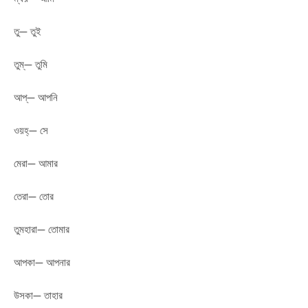
তু— তুই
তুম্— তুমি
আপ্— আপনি
ওয়হ্— সে
মেরা— আমার
তেরা— তোর
তুমহারা— তোমার
আপকা— আপনার
উসকা— তাহার