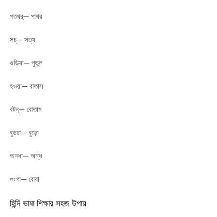
পতথর্— পাথর
সচ্— সত্য
গুড়িয়া— পুতুল
হওয়া— বাতাস
বটন্— বোতাম
বুডঢা— বুড়ো
অনধা— অন্ধ
গুংগা— বোবা
হিন্দি ভাষা শিক্ষার সহজ উপায়