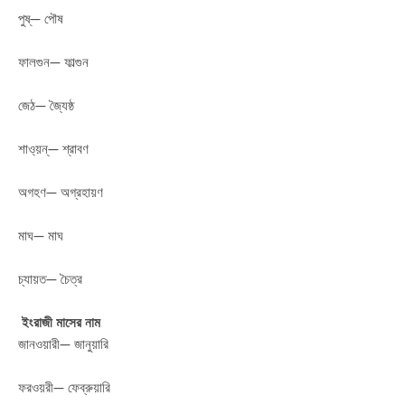
পুষ্— পৌষ
ফালগুন— ফাল্গুন
জেঠ— জ্যৈষ্ঠ
শাও্য়ন্— শ্রাবণ
অগহণ— অগ্রহায়ণ
মাঘ— মাঘ
চ্যায়ত— চৈত্র
ইংরাজী মাসের নাম
জানওয়ারী— জানুয়ারি
ফরওয়রী— ফেব্রুয়ারি