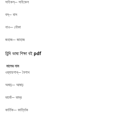
সাইকল্— সাইকেল
বস্— বাস
নাও— নৌকা
জহাজ— জাহাজ
হিন্দি ভাষা শিক্ষা বই pdf
মাসের নাম
ওয়্যায়শাখ্— বৈশাখ
অষাঢ়— আষাঢ়
ভাদোঁ— ভাদ্র
কার্তিক— কার্ত্তিক