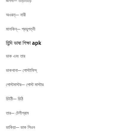
জলদী— তাড়াতাড়ি
অওরত্— নারী
মালকিন্— প্রভুপত্নী
হিন্দি ভাষা শিক্ষা apk
ডাক এবং তার
ডাকখানা— পোস্টাফিস্
পোস্টমাস্টর— পোস্ট মাস্টার
চিটঠী— চিঠি
তার— টেলীগ্রাম
ডাকিয়া— ডাক পিওন