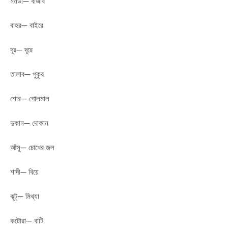
মনডী— বাজার
বাহর— বাইরে
দূর— দূরে
তালাব— পুকুর
শোর— গোলমাল
দুকান— দোকান
আঁসূ— চোখের জল
শাদী— বিয়ে
ঝূট্— মিথ্যা
কটোরা— বাটি