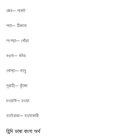
জেব— পকেট
পতা— ঠিকানা
লংগড়া— খোঁড়া
বও্না— বধির
দোস্ত— বন্ধু
সুরাহী্— কুঁজো
চওড়াঈ— চওড়া
হতইয়ারা— হত্যাকারী
হিন্দি ভাষা বাংলা অর্থ