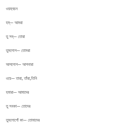
ওয়হুবচন
হম্— আমরা
তু সব্— তোরা
তুমলোগ— তোমরা
আপলোগ— আপনারা
ওয়ে— তারা, তাঁরা,তিনি
হমারা— আমাদের
তু সবকা— তোদের
তুমলোগোঁ কা— তোমাদের