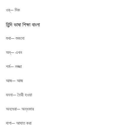
ওর্— দিক
হিন্দি ভাষা শিক্ষা বাংলা
শুখা— শুকনো
অব্— এখন
শর্ম— লজ্জা
আজ— আজ
বননা— তৈরী হওয়া
অনধেরা— অন্ধকার
দাগা— আঘাত করা