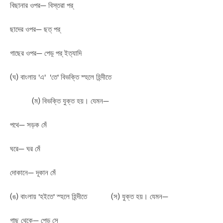
বিছানার ওপর— বিস্তরা পর্
ছাদের ওপর— ছত্ পর্
গাছের ওপর— পেড়্ পর্ ইত্যাদি
(ঘ) বাংলায় 'এ' 'তে' বিভক্তি স্হলে হিন্দীতে
(ম) বিভক্তি যুক্ত হয়। যেমন—
পথে— সড়ক মেঁ
ঘরে— ঘর মেঁ
দোকানে— দূকান মেঁ
(ঙ) বাংলায় 'হইতে' স্হলে হিন্দীতে (স) যুক্ত হয়। যেমন—
গাছ থেকে— পেড়্ সে