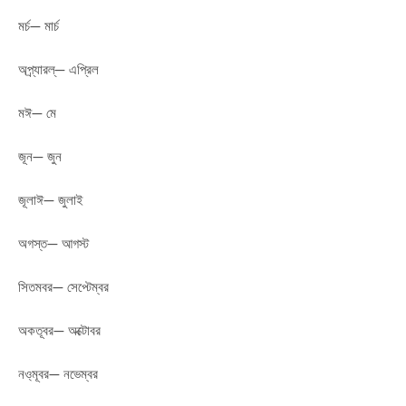
মর্চ— মার্চ
অপ্র্যারল্— এপ্রিল
মঈ— মে
জূন— জুন
জূলাঈ— জুলাই
অগস্ত— আগস্ট
সিতমবর— সেপ্টেম্বর
অকতূবর— অক্টোবর
নও্মূবর— নভেম্বর