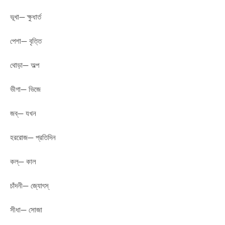
ভূখা— ক্ষুধার্ত
পেশা— বৃত্তি
থোড়া— অল্প
ভীগা— ভিজে
জব্— যখন
হররোজ— প্রতিদিন
কল্— কাল
চাঁদনী— জ্যোৎস্
সীধা— সোজা