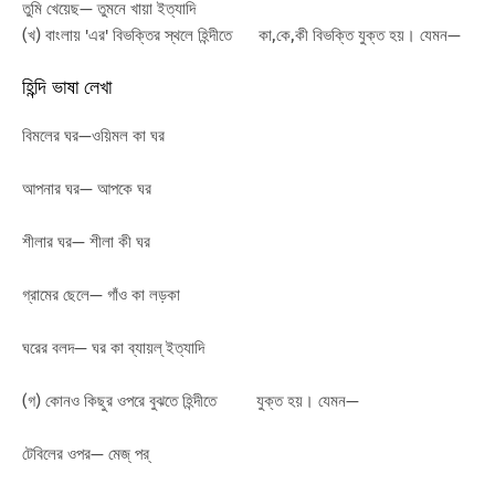
তুমি খেয়েছ— তুমনে খায়া ইত্যাদি
(খ) বাংলায় 'এর' বিভক্তির স্থলে হিন্দীতে কা,কে,কী বিভক্তি যুক্ত হয়। যেমন—
হিন্দি ভাষা লেখা
বিমলের ঘর—ওয়িমল কা ঘর
আপনার ঘর— আপকে ঘর
শীলার ঘর— শীলা কী ঘর
গ্রামের ছেলে— গাঁও কা লড়কা
ঘরের বলদ— ঘর কা ব্যায়ল্ ইত্যাদি
(গ) কোনও কিছুর ওপরে বুঝতে হিন্দীতে যুক্ত হয়। যেমন—
টেবিলের ওপর— মেজ্ পর্