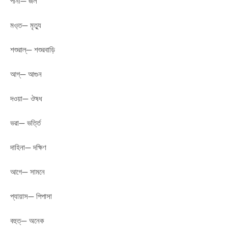
পানী— জল
মও্ত— মৃত্যু
শশুরাল্— শশুরবাড়ি
আগ্— আগুন
দওয়া— ঔষধ
ভরা— ভর্ত্তি
দাহিনা— দক্ষিণ
আগে— সামনে
প্যায়াস— পিপাসা
বহুত্— অনেক