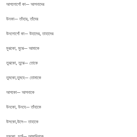
আপলোগোঁ কা— আপনাদের
উনকা— তাঁহার, তাঁদের
উনলোগোঁ কা— উহাদের, তাহাদের
মুঝকো, মুঝে— আমাকে
তুঝকো, তুঝে— তোকে
তুমকো,তুমহে— তোমাকে
আপকো— আপনাকে
উনকো, উনহে— তাঁহাকে
উসকো,উসে— তাহাকে
হমকো, হমেঁ— আমাদিগকে