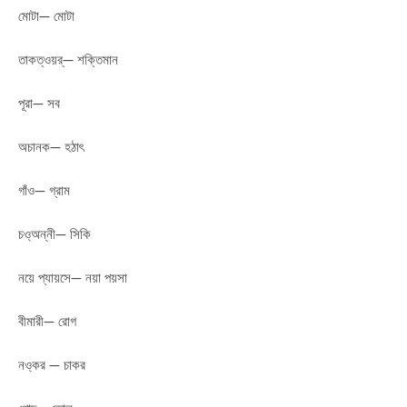
মোটা— মোটা
তাকত্ওয়র্— শক্তিমান
পূরা— সব
অচানক— হঠাৎ
গাঁও— গ্রাম
চও্অন্নী— সিকি
নয়ে প্যায়সে— নয়া পয়সা
বীমারী— রোগ
নও্কর — চাকর