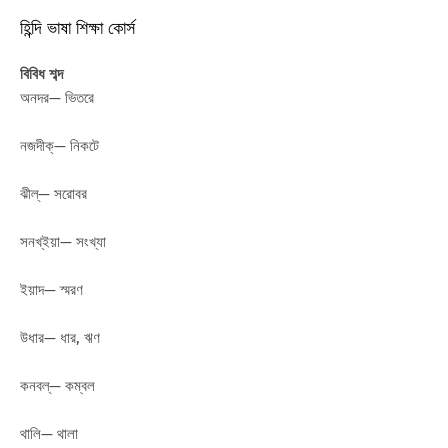
হিন্দি ভাষা শিক্ষা কোর্স
বিবিধ শব্দ
অনদর— ভিতরে
নজদীক্— নিকটে
ঝীল্— সরোবর
সনখ্ইয়া— সংখ্যা
ইয়াদ— স্মরণ
উধার— ধার, ঋণ
কনবল্— কম্বল
থালি— থালা