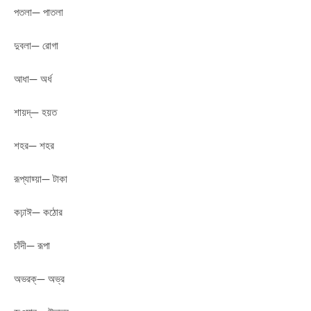
পতলা— পাতলা
দুবলা— রোগা
আধা— অর্ধ
শায়দ্— হয়ত
শহর— শহর
রূপ্যায়্য়া— টাকা
কঢ়াঈ— কঠোর
চাঁদী— রূপা
অভরক্— অভ্র