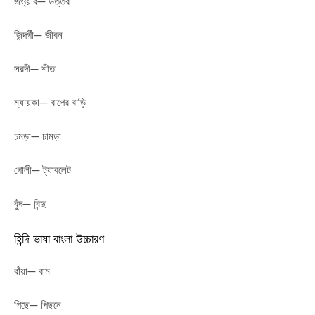
জও্য়াব— উত্তর
জিন্দর্গী— জীবন
সরদী— শীত
ম্যায়কা— বাপের বাড়ি
চমড়া— চামড়া
গোলী— ট্যাবলেট
বুঁদ— বিন্দু
হিন্দি ভাষা বাংলা উচ্চারণ
বাঁয়া— বাম
পিছে— পিছনে