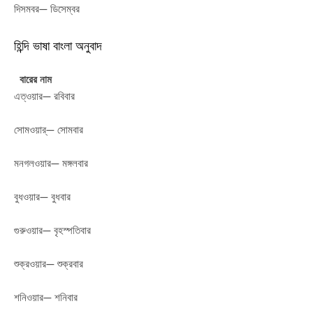
দিসমবর— ডিসেম্বর
হিন্দি ভাষা বাংলা অনুবাদ
বারের নাম
এত্ওয়ার— রবিবার
সোমওয়ার্— সোমবার
মনগলওয়ার— মঙ্গলবার
বুধওয়ার— বুধবার
গুরুওয়ার— বৃহস্পতিবার
শুক্রওয়ার— শুক্রবার
শনিওয়ার— শনিবার