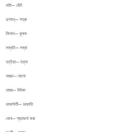
নাটা— বেঁটে
দুশমন্— শত্রু
কিসান— কৃষক
লম্বাই— লম্বা
হত্ইয়া— হত্যা
অচ্ছা— ভালো
তাজা— টাটকা
ডাকাঈতী— ডাকাতি
ধোখ— প্রতারণা করা