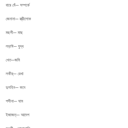
বারে মেঁ— সম্পর্কে
জেনানা— স্ত্রীলোক
মছলী— মাছ
লড়াঈ— যুদ্ধ
খেত—জমি
লকীর্— রেখা
দুলহিন— কনে
পসীনা— ঘাম
ইজাজত্— আদেশ